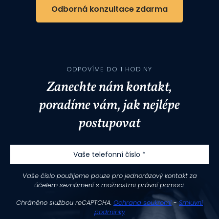
Odborná konzultace zdarma
ODPOVÍME DO 1 HODINY
Zanechte nám kontakt,
poradíme vám, jak nejlépe
postupovat
Vaše telefonní číslo *
Vaše číslo použijeme pouze pro jednorázový kontakt za
účelem seznámení s možnostmi právní pomoci.
Chráněno službou reCAPTCHA.
Ochrana soukromí
-
Smluvní
podmínky