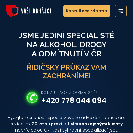
Konzultace zdarma
JSME JEDINÍ SPECIALISTÉ
NA ALKOHOL, DROGY
A ODMÍTNUTÍ V ČR
ŘIDIČSKÝ PRŮKAZ VÁM
ZACHRÁNÍME!
KONZULTACE ZDARMA 24/7
+420 778 044 094
Využijte zkušenosti specializované advokátní kanceláře
s více jak
20 letou praxí
a
tisíci spokojenými klienty
napříč celou ČR. Naší výhradní specializací jsou