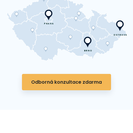
PRAHA
OSTRAVA
BRNO
Odborná konzultace zdarma