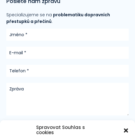
Pošlete nám zprávu
Specializujeme se na
problematiku dopravních
přestupků a přečinů
.
Jméno *
E-mail *
Telefon *
Zpráva
Chráněno službou reCAPTCHA.
Ochrana soukromí
-
Smluvní
Spravovat Souhlas s
podmínky
cookies